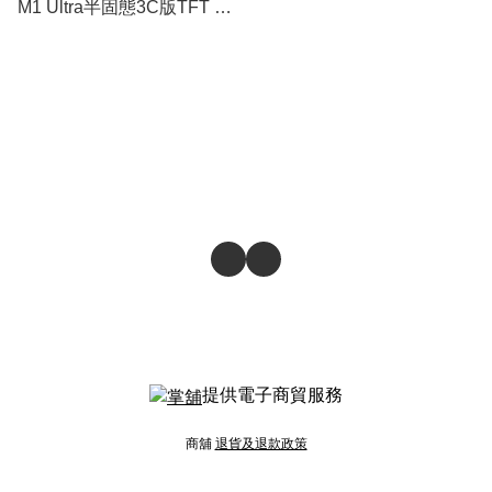
M1 Ultra半固態3C版TFT 彩
屏顯示 QI2 Magcharge
10000mAh磁吸行動電源
提供電子商貿服務
商舖
退貨及退款政策