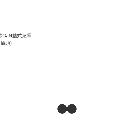
W迷你GaN牆式充電
插頭)