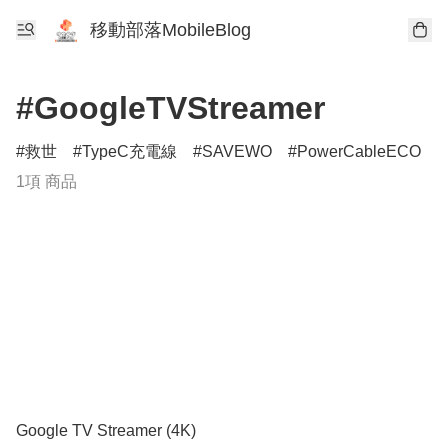
移動部落MobileBlog
#GoogleTVStreamer
救世
TypeC充電線
SAVEWO
PowerCableECO
1項 商品
Google TV Streamer (4K)