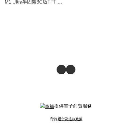
M1 Ultra半固態3C版TFT 彩
屏顯示 QI2 Magcharge
10000mAh磁吸行動電源
提供電子商貿服務
商舖
退貨及退款政策