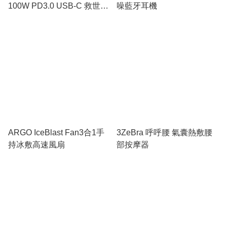
100W PD3.0 USB-C 救世極
噪藍牙耳機
速充電線 1.2米
ARGO IceBlast Fan3合1手
3ZeBra 呼呼腰 氣囊熱敷腰
持冰敷高速風扇
部按摩器