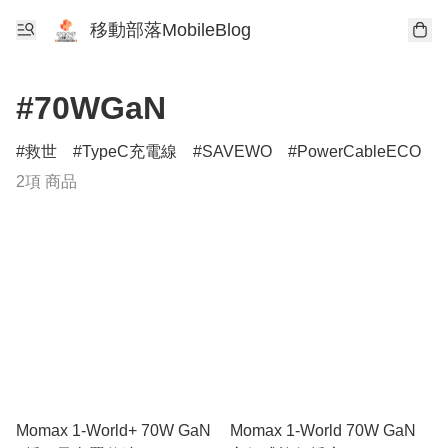
移動部落MobileBlog
#70WGaN
救世
TypeC充電線
SAVEWO
PowerCableECO
2項 商品
Momax 1-World+ 70W GaN
Momax 1-World 70W GaN