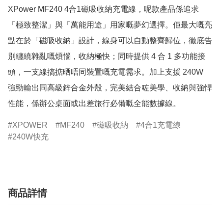
XPower MF240 4合1磁吸收納充電線，呢款產品係追求
「極致整潔」與「萬能用途」用家嘅夢幻選擇。佢最大嘅亮
點在於「磁吸收納」設計，線身可以自動整齊歸位，徹底告
別纏繞雜亂嘅煩惱，收納極快；同時提供 4 合 1 多功能接
頭，一支線搞掂晒唔同裝置嘅充電需求。加上支援 240W 
強勁輸出同高級鋅合金外殼，完美結合咗美學、收納與強悍
性能，係辦公桌面或出差旅行必備嘅全能數據線。
XPOWER
MF240
磁吸收納
4合1充電線
240W快充
商品詳情