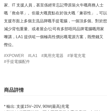
家、IT 支援人員，甚至係經常忘記帶原裝火牛嘅商務人士
嘅「救命草」。佢最大嘅賣點在於強大嘅「兼容性」，可以
支援市面上多個主流品牌嘅手提電腦，一個頂多個。對於想
減少背包重量、或者屋企/公司有多部唔同品牌電腦嘅用家
嚟講，LA1 提供咗一個極高性價比嘅電源方案，既慳錢又
慳位。
XPOWER
LA1
萬用充電器
筆電充電
手提電腦配件
商品詳情
* 輸出: 支援15V~20V, 90W(最高)充電