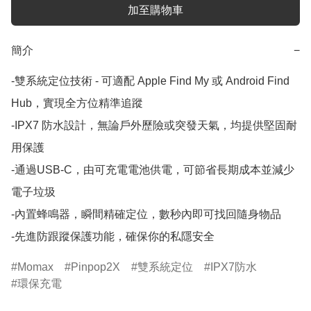
加至購物車
簡介
−
-雙系統定位技術 - 可適配 Apple Find My 或 Android Find 
Hub，實現全方位精準追蹤

-IPX7 防水設計，無論戶外歷險或突發天氣，均提供堅固耐
用保護

-通過USB-C，由可充電電池供電，可節省長期成本並減少
電子垃圾

-內置蜂鳴器，瞬間精確定位，數秒內即可找回隨身物品

-先進防跟蹤保護功能，確保你的私隱安全
Momax
Pinpop2X
雙系統定位
IPX7防水
環保充電