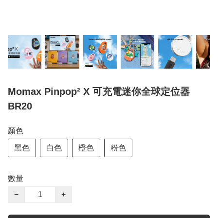
Momax Pinpop² X 可充電迷你全球定位器
BR20
顏色
黑色
白色
橙色
粉色
數量
−
+