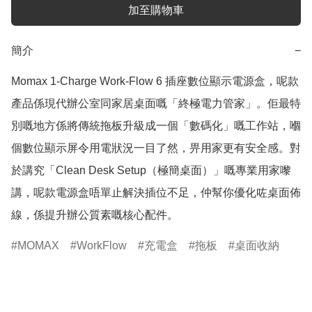
加至購物車
簡介
−
Momax 1-Charge Work-Flow 6 插座數位顯示電源盒，呢款
產品係現代辦公室同家居桌面嘅「終極電力管家」。佢最特
別嘅地方係將傳統拖板升級成一個「數碼化」嘅工作站，嗰
個數位顯示屏令用電狀況一目了然，畀用家更有安全感。對
於講究「Clean Desk Setup（極簡桌面）」嘅專業用家嚟
講，呢款電源盒唔單止解決插位不足，仲幫你優化咗桌面佈
線，係提升辦公質素嘅核心配件。
MOMAX
WorkFlow
充電盒
拖板
桌面收納