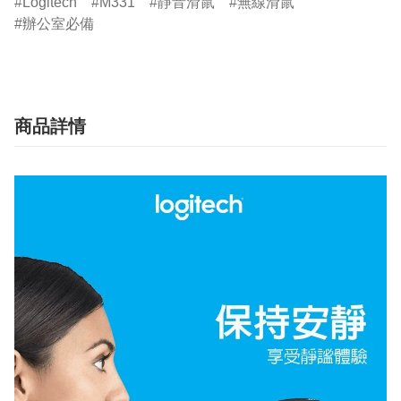
Logitech
M331
靜音滑鼠
無線滑鼠
辦公室必備
商品詳情