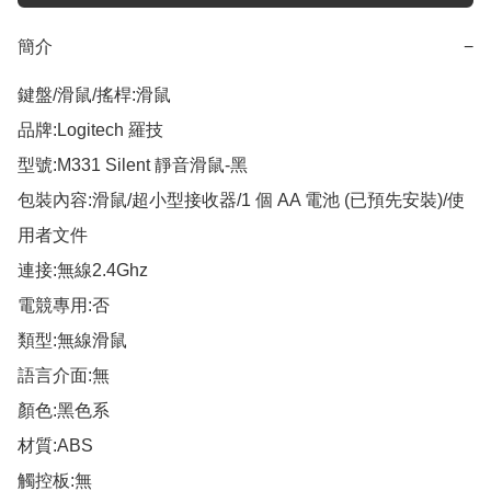
簡介
−
鍵盤/滑鼠/搖桿:滑鼠

品牌:Logitech 羅技

型號:M331 Silent 靜音滑鼠-黑

包裝內容:滑鼠/超小型接收器/1 個 AA 電池 (已預先安裝)/使
用者文件

連接:無線2.4Ghz

電競專用:否

類型:無線滑鼠

語言介面:無

顏色:黑色系

材質:ABS

觸控板:無
