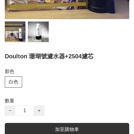
Doulton 珊瑚號濾水器+2504濾芯
顏色
白色
數量
−
+
加至購物車