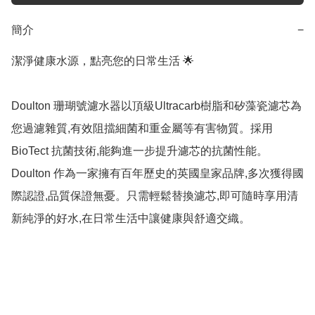
簡介
−
潔淨健康水源，點亮您的日常生活 🌟

Doulton 珊瑚號濾水器以頂級Ultracarb樹脂和矽藻瓷濾芯為
您過濾雜質,有效阻擋細菌和重金屬等有害物質。採用 
BioTect 抗菌技術,能夠進一步提升濾芯的抗菌性能。
Doulton 作為一家擁有百年歷史的英國皇家品牌,多次獲得國
際認證,品質保證無憂。只需輕鬆替換濾芯,即可隨時享用清
新純淨的好水,在日常生活中讓健康與舒適交織。
