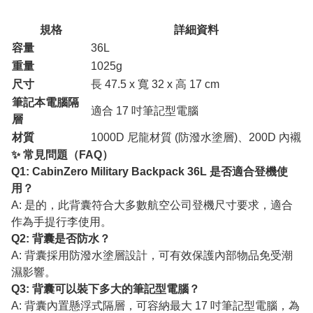
規格
詳細資料
容量
36L
重量
1025g
尺寸
長 47.5 x 寬 32 x 高 17 cm
筆記本電腦隔
適合 17 吋筆記型電腦
層
材質
1000D 尼龍材質 (防潑水塗層)、200D 內襯
✨ 常見問題（FAQ）
Q1: CabinZero Military Backpack 36L 是否適合登機使
用？
A: 是的，此背囊符合大多數航空公司登機尺寸要求，適合
作為手提行李使用。
Q2: 背囊是否防水？
A: 背囊採用防潑水塗層設計，可有效保護內部物品免受潮
濕影響。
Q3: 背囊可以裝下多大的筆記型電腦？
A: 背囊內置懸浮式隔層，可容納最大 17 吋筆記型電腦，為