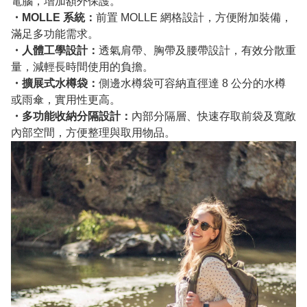
電腦，增加額外保護。
・MOLLE 系統：
前置 MOLLE 網格設計，方便附加裝備，
滿足多功能需求。
・人體工學設計：
透氣肩帶、胸帶及腰帶設計，有效分散重
量，減輕長時間使用的負擔。
・擴展式水樽袋：
側邊水樽袋可容納直徑達 8 公分的水樽
或雨傘，實用性更高。
・多功能收納分隔設計：
內部分隔層、快速存取前袋及寬敞
內部空間，方便整理與取用物品。