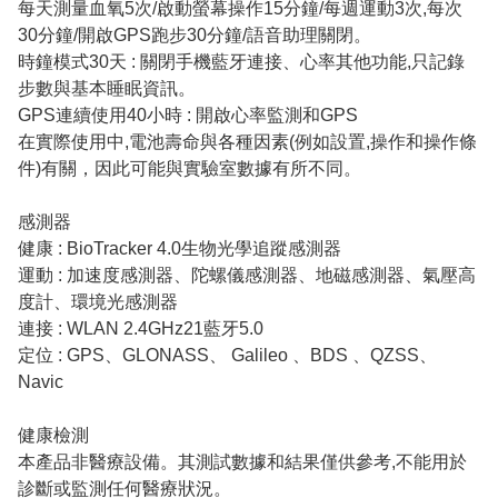
每天測量血氧5次/啟動螢幕操作15分鐘/每週運動3次,每次
30分鐘/開啟GPS跑步30分鐘/語音助理關閉。
時鐘模式30天 : 關閉手機藍牙連接、心率其他功能,只記錄
步數與基本睡眠資訊。
GPS連續使用40小時 : 開啟心率監測和GPS
在實際使用中,電池壽命與各種因素(例如設置,操作和操作條
件)有關，因此可能與實驗室數據有所不同。
感測器
健康 : BioTracker 4.0生物光學追蹤感測器
運動 : 加速度感測器、陀螺儀感測器、地磁感測器、氣壓高
度計、環境光感測器
連接 : WLAN 2.4GHz21藍牙5.0
定位 : GPS、GLONASS、 Galileo 、BDS 、QZSS、
Navic
健康檢測
本產品非醫療設備。其測試數據和結果僅供參考,不能用於
診斷或監測任何醫療狀況。