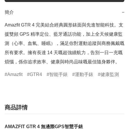
簡介
−
Amazfit GTR 4 完美結合經典圓形錶面與先進智能科技。支
援雙頻 GPS 精準定位、藍牙通話功能，加上全天候健康監
測（心率、血氧、睡眠），滿足你對運動追蹤與商務佩戴嘅
所有要求。擁有長達 14 天嘅超強續航力，告別一日一充嘅
煩惱，係你追求效率、健康與時尚品味嘅最佳隨身夥伴。
Amazfit
GTR4
智能手錶
運動手錶
健康監測
商品詳情
AMAZFIT GTR 4 無邊際GPS智慧手錶