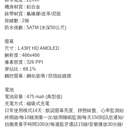
機身材質 : 鋁合金
錶帶材質 : 氟橡膠/皮革/尼龍
按鍵數 : 2個
防水係數 : 5ATM (水深50公尺)
螢幕
尺寸 : 1.43吋 HD AMOLED
解析度 : 466x466
像素密度 : 326 PPI
屏佔比：68.1%
觸控螢幕 : 鋼化玻璃 / 防指紋鍍膜
電池
電池容量 : 475 mah (典型值)
充電方式 : 磁吸式充電
日常使用模式14天 : 默認螢幕亮度、靜態錶盤、心率監測始
終開啟/每10鐘測量一次/啟用睡眠監測/每天150則訊息通知/
抬腕查看手時間100次/每週藍牙通話15鐘/音樂播放30分鐘/