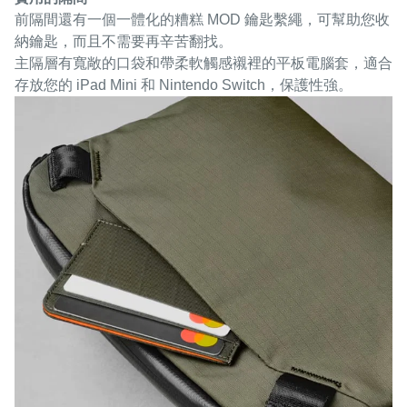
前隔間還有一個一體化的糟糕 MOD 鑰匙繫繩，可幫助您收
納鑰匙，而且不需要再辛苦翻找。
主隔層有寬敞的口袋和帶柔軟觸感襯裡的平板電腦套，適合
存放您的 iPad Mini 和 Nintendo Switch，保護性強。