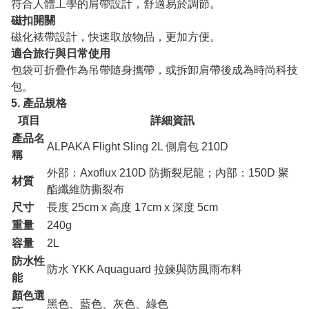
符合人體工學的肩帶設計，舒適易於調節。
磁扣開關
磁化裱帶設計，快速取放物品，更加方便。
適合旅行與日常使用
包袋可折疊作為吊帶隨身攜帶，或拆卸肩帶後成為時尚科技
包。
5. 產品規格
項目
詳細資訊
產品名
ALPAKA Flight Sling 2L 側肩包 210D
稱
外部：Axoflux 210D 防撕裂尼龍；內部：150D 聚
材質
酯纖維防撕裂布
尺寸
長度 25cm x 高度 17cm x 深度 5cm
重量
240g
容量
2L
防水性
防水 YKK Aquaguard 拉鍊與防風雨布料
能
顏色選
黑色、藍色、灰色、綠色