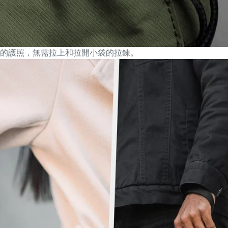
的護照，無需拉上和拉開小袋的拉鍊。