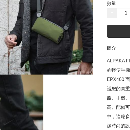
數量
−
簡介
ALPAKA 
的輕便手機包
EPX400 
護您的貴重
照、手機、
高。配備可
中，適應多種
潔時尚的設計